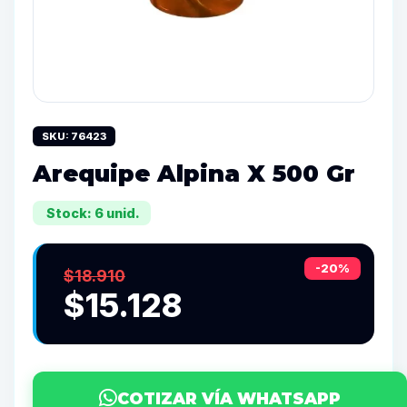
SKU: 76423
Arequipe Alpina X 500 Gr
Stock: 6 unid.
-20%
$18.910
$15.128
COTIZAR VÍA WHATSAPP