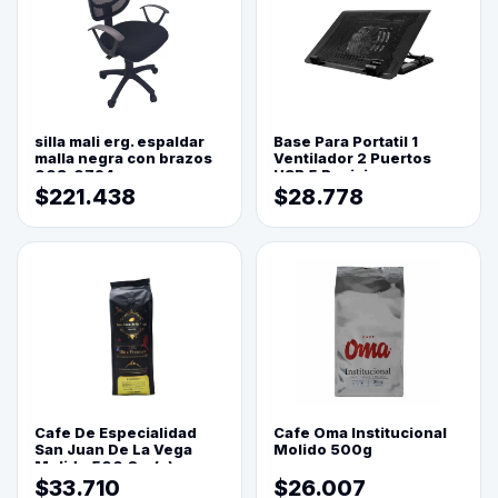
silla mali erg. espaldar
Base Para Portatil 1
malla negra con brazos
Ventilador 2 Puertos
003-0794
USB 5 Posiciones
$221.438
$28.778
Cafe De Especialidad
Cafe Oma Institucional
San Juan De La Vega
Molido 500g
Molido 500 Grs(=)
$33.710
$26.007