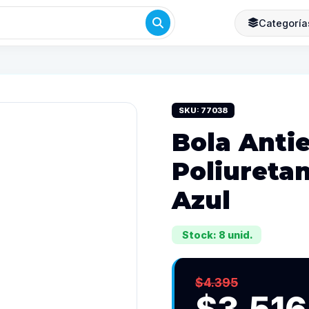
Categoría
SKU: 77038
Bola Anti
Poliureta
Azul
Stock: 8 unid.
$4.395