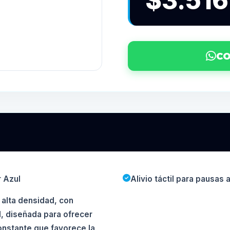
$3.516
CO
r Azul
Alivio táctil para pausas 
 alta densidad, con
, diseñada para ofrecer
onstante que favorece la