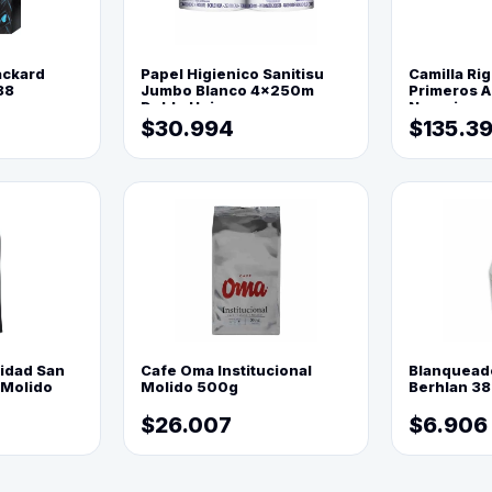
ackard
Papel Higienico Sanitisu
Camilla Rig
88
Jumbo Blanco 4x250m
Primeros Au
Doble Hoja
Naranja
$30.994
$135.3
lidad San
Cafe Oma Institucional
Blanquead
 Molido
Molido 500g
Berhlan 3
$26.007
$6.906