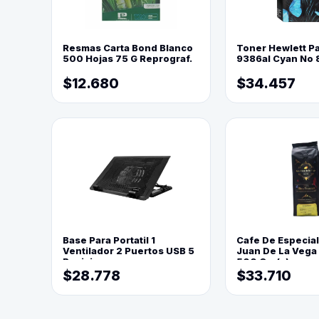
Resmas Carta Bond Blanco
Toner Hewlett P
500 Hojas 75 G Reprograf.
9386al Cyan No 
$12.680
$34.457
Base Para Portatil 1
Cafe De Especia
Ventilador 2 Puertos USB 5
Juan De La Vega
Posiciones
500 Grs(=)
$28.778
$33.710