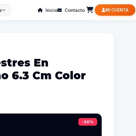
s
Inicio
Contacto
MI CUENTA
estres En
no 6.3 Cm Color
-20%