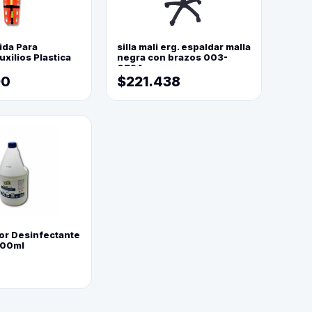
ida Para
silla mali erg. espaldar malla
xilios Plastica
negra con brazos 003-
0794
90
$221.438
or Desinfectante
800ml