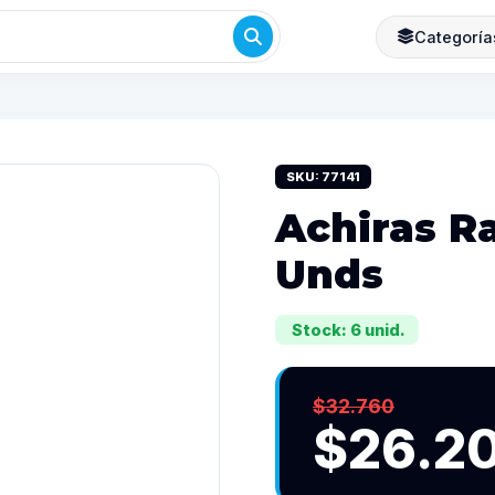
Categoría
SKU: 77141
Achiras R
Unds
Stock: 6 unid.
$32.760
$26.2