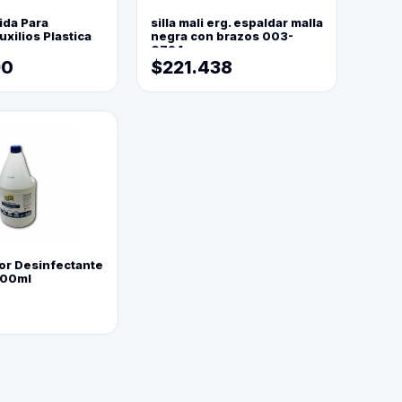
ida Para
silla mali erg. espaldar malla
xilios Plastica
negra con brazos 003-
0794
90
$221.438
or Desinfectante
800ml