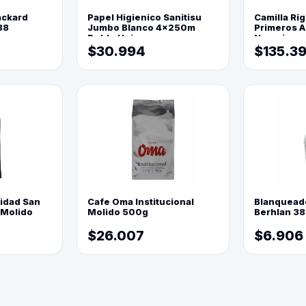
ackard
Papel Higienico Sanitisu
Camilla Rig
88
Jumbo Blanco 4x250m
Primeros Au
Doble Hoja
Naranja
$30.994
$135.3
lidad San
Cafe Oma Institucional
Blanquead
 Molido
Molido 500g
Berhlan 3
$26.007
$6.906