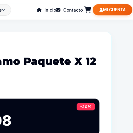
s
Inicio
Contacto
MI CUENTA
amo Paquete X 12
-20%
08