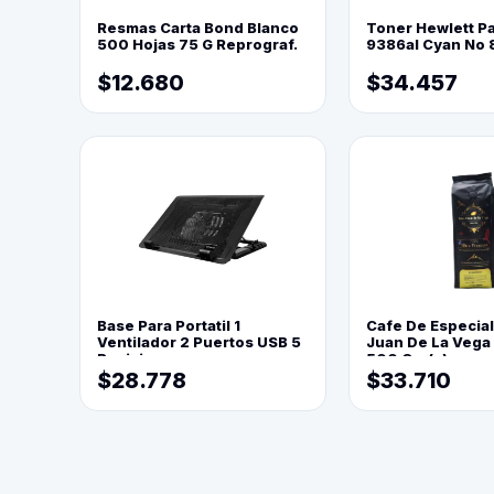
Resmas Carta Bond Blanco
Toner Hewlett P
500 Hojas 75 G Reprograf.
9386al Cyan No 
$12.680
$34.457
Base Para Portatil 1
Cafe De Especia
Ventilador 2 Puertos USB 5
Juan De La Vega
Posiciones
500 Grs(=)
$28.778
$33.710