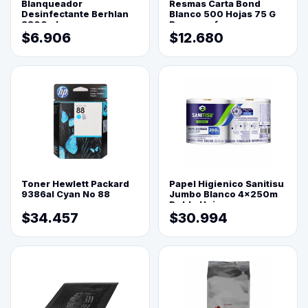
Blanqueador
Resmas Carta Bond
Desinfectante Berhlan
Blanco 500 Hojas 75 G
3800ml
Reprograf.
$6.906
$12.680
Toner Hewlett Packard
Papel Higienico Sanitisu
9386al Cyan No 88
Jumbo Blanco 4x250m
Doble Hoja
$34.457
$30.994