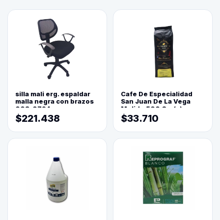
silla mali erg. espaldar
Cafe De Especialidad
malla negra con brazos
San Juan De La Vega
003-0794
Molido 500 Grs(=)
$221.438
$33.710