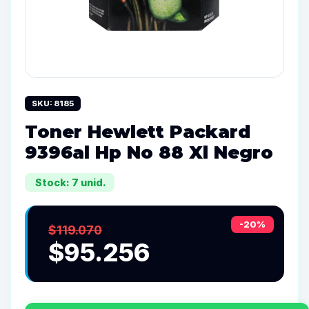
SKU: 8185
Toner Hewlett Packard
9396al Hp No 88 Xl Negro
Stock: 7 unid.
-20%
$119.070
$95.256