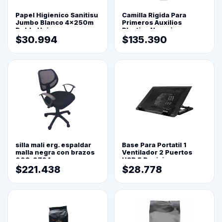
Papel Higienico Sanitisu
Camilla Rigida Para
Jumbo Blanco 4x250m
Primeros Auxilios
Doble Hoja
Plastica Naranja
$30.994
$135.390
silla mali erg. espaldar
Base Para Portatil 1
malla negra con brazos
Ventilador 2 Puertos
003-0794
USB 5 Posiciones
$221.438
$28.778