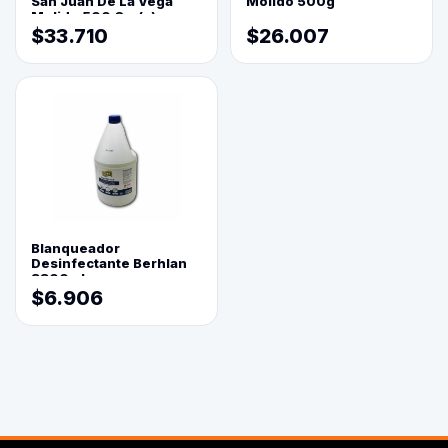
San Juan De La Vega
Molido 500g
Molido 500 Grs(=)
$33.710
$26.007
Blanqueador
Desinfectante Berhlan
3800ml
$6.906