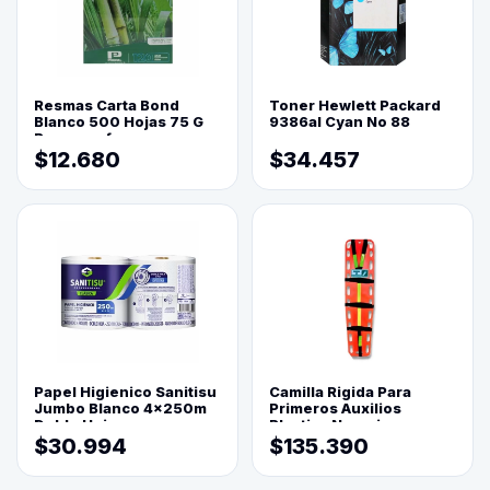
Resmas Carta Bond
Toner Hewlett Packard
Blanco 500 Hojas 75 G
9386al Cyan No 88
Reprograf.
$12.680
$34.457
Papel Higienico Sanitisu
Camilla Rigida Para
Jumbo Blanco 4x250m
Primeros Auxilios
Doble Hoja
Plastica Naranja
$30.994
$135.390