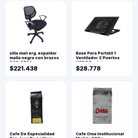
silla mali erg. espaldar
Base Para Portatil 1
malla negra con brazos
Ventilador 2 Puertos
003-0794
USB 5 Posiciones
$221.438
$28.778
Cafe De Especialidad
Cafe Oma Institucional