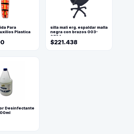
ida Para
silla mali erg. espaldar malla
xilios Plastica
negra con brazos 003-
0794
90
$221.438
or Desinfectante
800ml