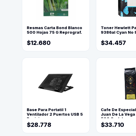
Resmas Carta Bond Blanco
Toner Hewlett P
500 Hojas 75 G Reprograf.
9386al Cyan No 
$12.680
$34.457
Base Para Portatil 1
Cafe De Especia
Ventilador 2 Puertos USB 5
Juan De La Vega
Posiciones
500 Grs(=)
$28.778
$33.710