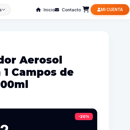
s
Inicio
Contacto
MI CUENTA
or Aerosol
n 1 Campos de
400ml
-20%