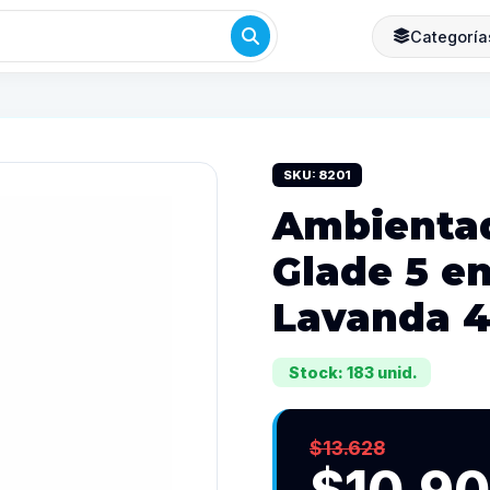
Categoría
SKU: 8201
Ambientad
Glade 5 e
Lavanda 
Stock: 183 unid.
$13.628