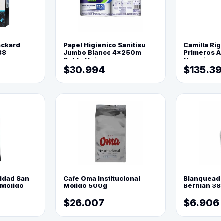
ackard
Papel Higienico Sanitisu
Camilla Rig
88
Jumbo Blanco 4x250m
Primeros Au
Doble Hoja
Naranja
$30.994
$135.3
lidad San
Cafe Oma Institucional
Blanquead
 Molido
Molido 500g
Berhlan 3
$26.007
$6.906