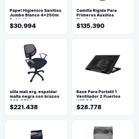
Papel Higienico Sanitisu
Camilla Rigida Para
Jumbo Blanco 4x250m
Primeros Auxilios
Doble Hoja
Plastica Naranja
$30.994
$135.390
silla mali erg. espaldar
Base Para Portatil 1
malla negra con brazos
Ventilador 2 Puertos
003-0794
USB 5 Posiciones
$221.438
$28.778