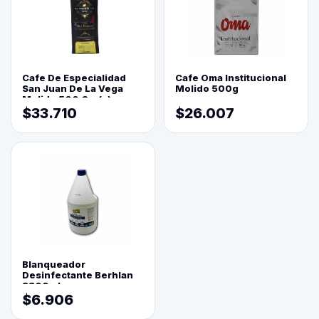
Cafe De Especialidad
Cafe Oma Institucional
San Juan De La Vega
Molido 500g
Molido 500 Grs(=)
$33.710
$26.007
Blanqueador
Desinfectante Berhlan
3800ml
$6.906