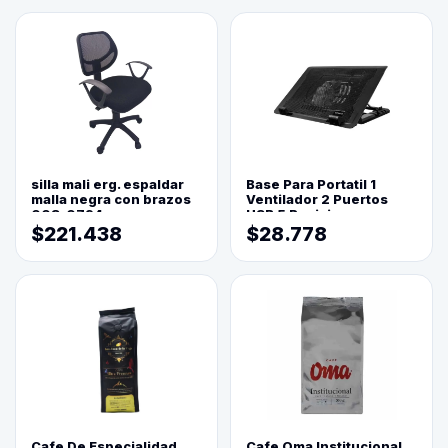
silla mali erg. espaldar
Base Para Portatil 1
malla negra con brazos
Ventilador 2 Puertos
003-0794
USB 5 Posiciones
$221.438
$28.778
Cafe De Especialidad
Cafe Oma Institucional