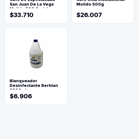
San Juan De La Vega
Molido 500g
Molido 500 Grs(=)
$33.710
$26.007
Blanqueador
Desinfectante Berhlan
3800ml
$6.906