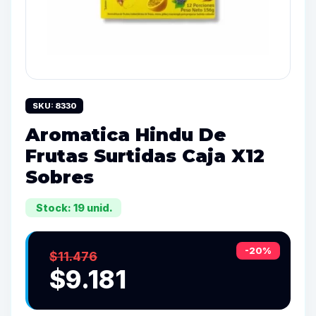
SKU: 8330
Aromatica Hindu De
Frutas Surtidas Caja X12
Sobres
Stock: 19 unid.
-20%
$11.476
$9.181