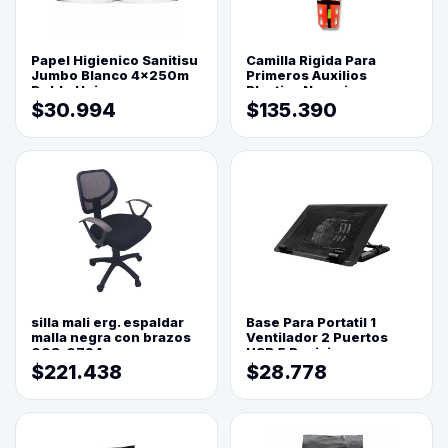
Papel Higienico Sanitisu
Camilla Rigida Para
Jumbo Blanco 4x250m
Primeros Auxilios
Doble Hoja
Plastica Naranja
$30.994
$135.390
silla mali erg. espaldar
Base Para Portatil 1
malla negra con brazos
Ventilador 2 Puertos
003-0794
USB 5 Posiciones
$221.438
$28.778