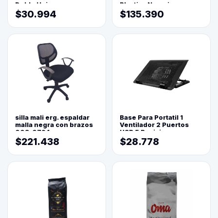
Doble Hoja
Plastica Naranja
$30.994
$135.390
silla mali erg. espaldar
Base Para Portatil 1
malla negra con brazos
Ventilador 2 Puertos
003-0794
USB 5 Posiciones
$221.438
$28.778