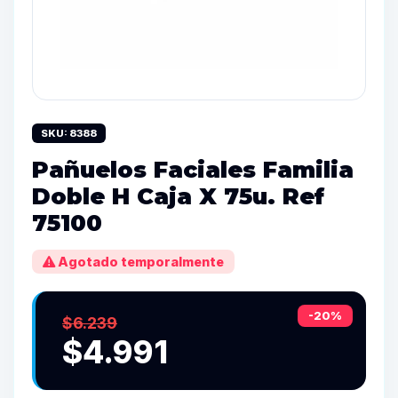
SKU: 8388
Pañuelos Faciales Familia
Doble H Caja X 75u. Ref
75100
Agotado temporalmente
-20%
$6.239
$4.991