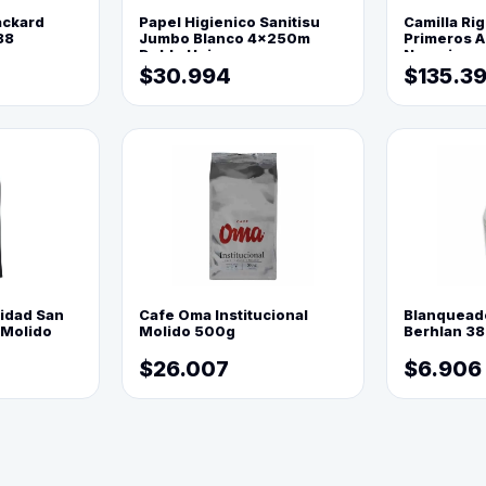
ackard
Papel Higienico Sanitisu
Camilla Rig
88
Jumbo Blanco 4x250m
Primeros Au
Doble Hoja
Naranja
$30.994
$135.3
lidad San
Cafe Oma Institucional
Blanquead
 Molido
Molido 500g
Berhlan 3
$26.007
$6.906