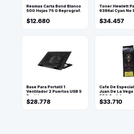
Resmas Carta Bond Blanco
Toner Hewlett P
500 Hojas 75 G Reprograf.
9386al Cyan No 
$12.680
$34.457
Base Para Portatil 1
Cafe De Especia
Ventilador 2 Puertos USB 5
Juan De La Vega
Posiciones
500 Grs(=)
$28.778
$33.710