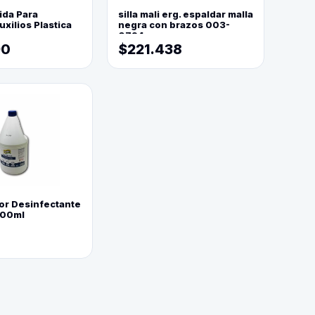
ida Para
silla mali erg. espaldar malla
xilios Plastica
negra con brazos 003-
0794
90
$221.438
or Desinfectante
800ml