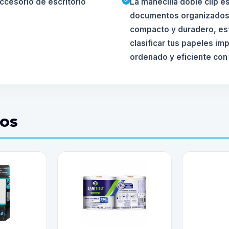
ccesorio de escritorio
La manecilla doble clip e
documentos organizados y
compacto y duradero, es
clasificar tus papeles im
ordenado y eficiente con
DOS