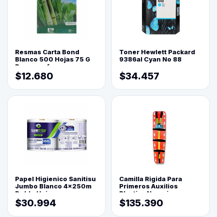
Resmas Carta Bond
Toner Hewlett Packard
Blanco 500 Hojas 75 G
9386al Cyan No 88
Reprograf.
$12.680
$34.457
Papel Higienico Sanitisu
Camilla Rigida Para
Jumbo Blanco 4x250m
Primeros Auxilios
Doble Hoja
Plastica Naranja
$30.994
$135.390