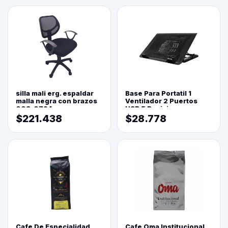
silla mali erg. espaldar
Base Para Portatil 1
malla negra con brazos
Ventilador 2 Puertos
003-0794
USB 5 Posiciones
$221.438
$28.778
Cafe De Especialidad
Cafe Oma Institucional