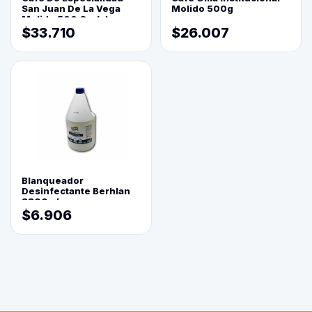
San Juan De La Vega
Molido 500g
Molido 500 Grs(=)
$33.710
$26.007
Blanqueador
Desinfectante Berhlan
3800ml
$6.906