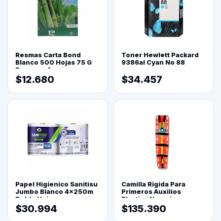
Resmas Carta Bond
Toner Hewlett Packard
Blanco 500 Hojas 75 G
9386al Cyan No 88
Reprograf.
$12.680
$34.457
Papel Higienico Sanitisu
Camilla Rigida Para
Jumbo Blanco 4x250m
Primeros Auxilios
Doble Hoja
Plastica Naranja
$30.994
$135.390