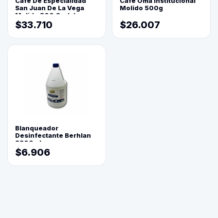
Cafe De Especialidad
Cafe Oma Institucional
San Juan De La Vega
Molido 500g
Molido 500 Grs(=)
$33.710
$26.007
Blanqueador
Desinfectante Berhlan
3800ml
$6.906