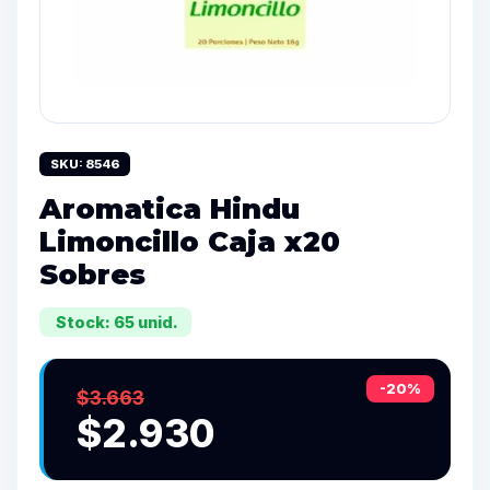
SKU: 8546
Aromatica Hindu
Limoncillo Caja x20
Sobres
Stock: 65 unid.
-20%
$3.663
$2.930