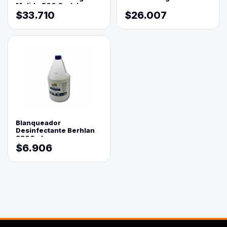
Molido 500 Grs(=)
$33.710
$26.007
Blanqueador
Desinfectante Berhlan
3800ml
$6.906