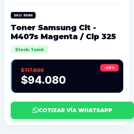
SKU: 8596
Toner Samsung Clt -
M407s Magenta / Clp 325
Stock: 1 unid.
-20%
$117.600
$94.080
COTIZAR VÍA WHATSAPP