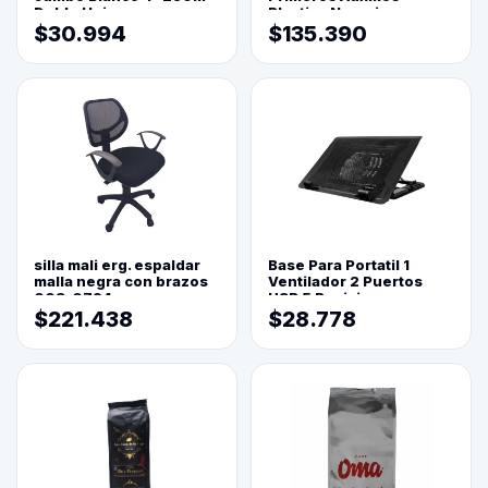
Doble Hoja
Plastica Naranja
$30.994
$135.390
silla mali erg. espaldar
Base Para Portatil 1
malla negra con brazos
Ventilador 2 Puertos
003-0794
USB 5 Posiciones
$221.438
$28.778