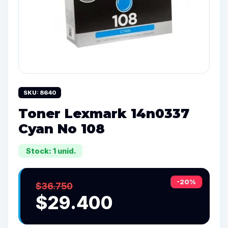
SKU: 8640
Toner Lexmark 14n0337
Cyan No 108
Stock: 1 unid.
-20%
$36.750
$29.400