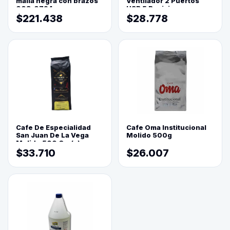
malla negra con brazos
Ventilador 2 Puertos
003-0794
USB 5 Posiciones
$221.438
$28.778
Cafe De Especialidad
Cafe Oma Institucional
San Juan De La Vega
Molido 500g
Molido 500 Grs(=)
$33.710
$26.007