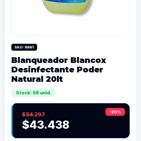
SKU: 8661
Blanqueador Blancox
Desinfectante Poder
Natural 20lt
Stock: 68 unid.
-20%
$54.297
$43.438