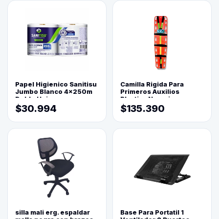
Papel Higienico Sanitisu
Camilla Rigida Para
Jumbo Blanco 4x250m
Primeros Auxilios
Doble Hoja
Plastica Naranja
$30.994
$135.390
silla mali erg. espaldar
Base Para Portatil 1