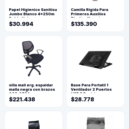
Papel Higienico Sanitisu
Camilla Rigida Para
Jumbo Blanco 4x250m
Primeros Auxilios
Doble Hoja
Plastica Naranja
$30.994
$135.390
silla mali erg. espaldar
Base Para Portatil 1
malla negra con brazos
Ventilador 2 Puertos
003-0794
USB 5 Posiciones
$221.438
$28.778