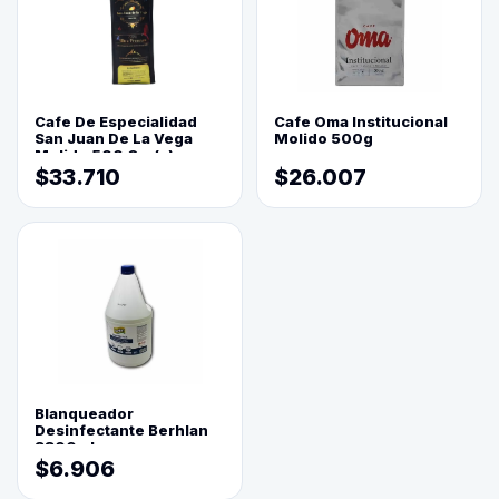
Cafe De Especialidad
Cafe Oma Institucional
San Juan De La Vega
Molido 500g
Molido 500 Grs(=)
$33.710
$26.007
Blanqueador
Desinfectante Berhlan
3800ml
$6.906