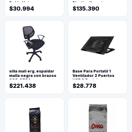
Doble Hoja
Plastica Naranja
$30.994
$135.390
silla mali erg. espaldar
Base Para Portatil 1
malla negra con brazos
Ventilador 2 Puertos
003-0794
USB 5 Posiciones
$221.438
$28.778