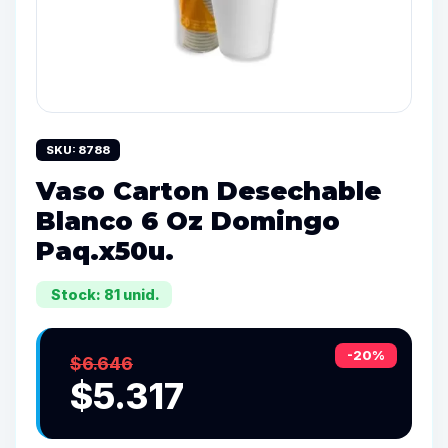
SKU: 8788
Vaso Carton Desechable
Blanco 6 Oz Domingo
Paq.x50u.
Stock: 81 unid.
-20%
$6.646
$5.317