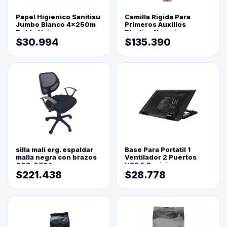
Papel Higienico Sanitisu
Camilla Rigida Para
Jumbo Blanco 4x250m
Primeros Auxilios
Doble Hoja
Plastica Naranja
$30.994
$135.390
silla mali erg. espaldar
Base Para Portatil 1
malla negra con brazos
Ventilador 2 Puertos
003-0794
USB 5 Posiciones
$221.438
$28.778