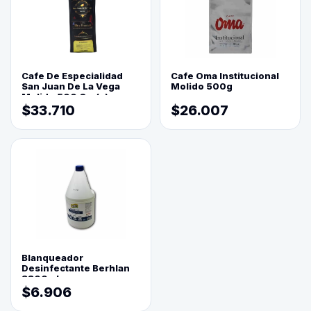
Cafe De Especialidad
Cafe Oma Institucional
San Juan De La Vega
Molido 500g
Molido 500 Grs(=)
$33.710
$26.007
Blanqueador
Desinfectante Berhlan
3800ml
$6.906