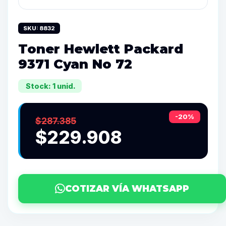
SKU: 8832
Toner Hewlett Packard
9371 Cyan No 72
Stock: 1 unid.
-20%
$287.385
$229.908
COTIZAR VÍA WHATSAPP