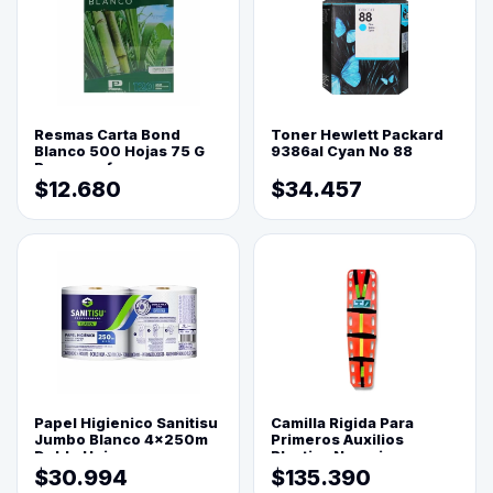
Resmas Carta Bond
Toner Hewlett Packard
Blanco 500 Hojas 75 G
9386al Cyan No 88
Reprograf.
$12.680
$34.457
Papel Higienico Sanitisu
Camilla Rigida Para
Jumbo Blanco 4x250m
Primeros Auxilios
Doble Hoja
Plastica Naranja
$30.994
$135.390