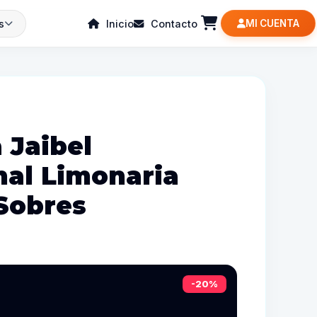
s
Inicio
Contacto
MI CUENTA
 Jaibel
nal Limonaria
 Sobres
-20%