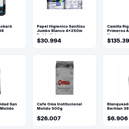
ackard
Papel Higienico Sanitisu
Camilla Rig
88
Jumbo Blanco 4x250m
Primeros Au
Doble Hoja
Naranja
$30.994
$135.3
lidad San
Cafe Oma Institucional
Blanquead
 Molido
Molido 500g
Berhlan 3
$26.007
$6.906