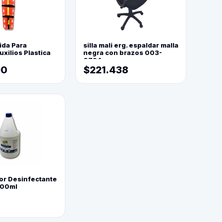
ida Para
silla mali erg. espaldar malla
xilios Plastica
negra con brazos 003-
0794
90
$221.438
or Desinfectante
800ml