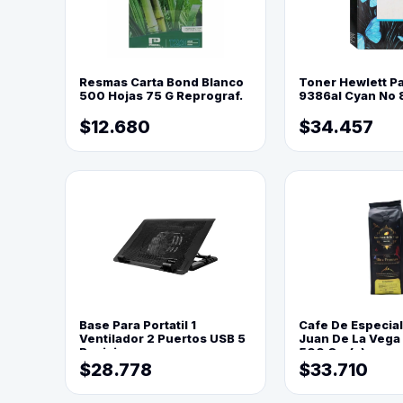
Resmas Carta Bond Blanco
Toner Hewlett P
500 Hojas 75 G Reprograf.
9386al Cyan No 
$12.680
$34.457
Base Para Portatil 1
Cafe De Especia
Ventilador 2 Puertos USB 5
Juan De La Vega
Posiciones
500 Grs(=)
$28.778
$33.710