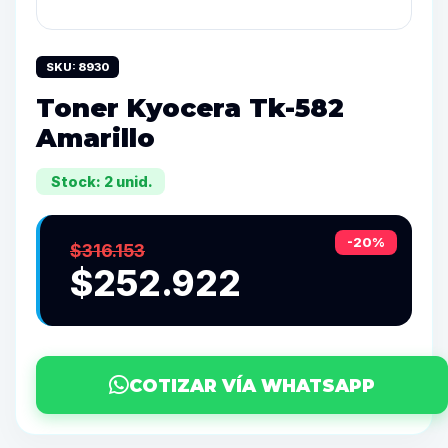
SKU: 8930
Toner Kyocera Tk-582
Amarillo
Stock: 2 unid.
-20%
$316.153
$252.922
COTIZAR VÍA WHATSAPP