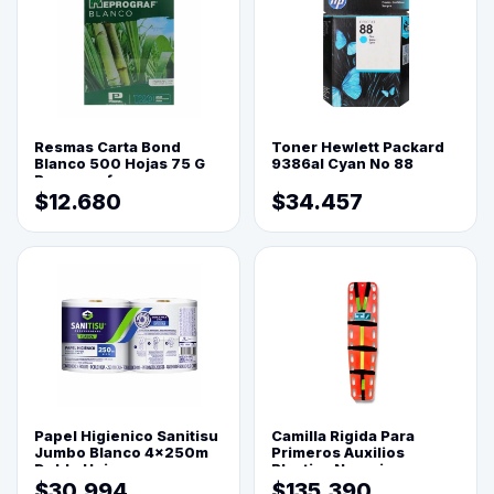
Resmas Carta Bond
Toner Hewlett Packard
Blanco 500 Hojas 75 G
9386al Cyan No 88
Reprograf.
$12.680
$34.457
Papel Higienico Sanitisu
Camilla Rigida Para
Jumbo Blanco 4x250m
Primeros Auxilios
Doble Hoja
Plastica Naranja
$30.994
$135.390