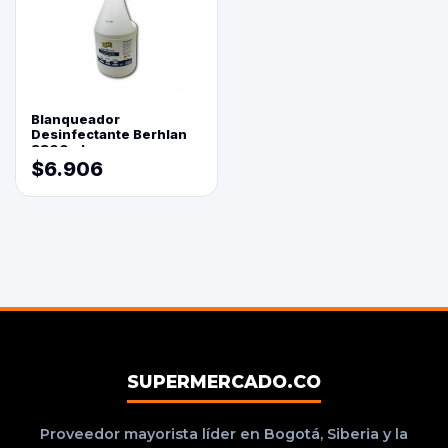
Blanqueador
Desinfectante Berhlan
3800ml
$6.906
SUPERMERCADO.CO
Proveedor mayorista líder en Bogotá, Siberia y la