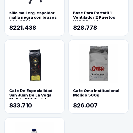
silla mali erg. espaldar
Base Para Portatil 1
malla negra con brazos
Ventilador 2 Puertos
003-0794
USB 5 Posiciones
$221.438
$28.778
Cafe De Especialidad
Cafe Oma Institucional
San Juan De La Vega
Molido 500g
Molido 500 Grs(=)
$33.710
$26.007