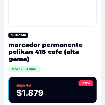
SKU: 8940
marcador permanente
pelikan 418 cafe (alta
gama)
Stock: 61 unid.
-20%
$2.349
$1.879