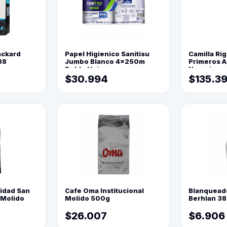
ackard
Papel Higienico Sanitisu
Camilla Rig
88
Jumbo Blanco 4x250m
Primeros Au
Doble Hoja
Naranja
$30.994
$135.3
lidad San
Cafe Oma Institucional
Blanquead
 Molido
Molido 500g
Berhlan 3
$26.007
$6.906