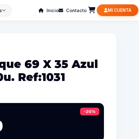
s
Inicio
Contacto
MI CUENTA
que 69 X 35 Azul
u. Ref:1031
-20%
0