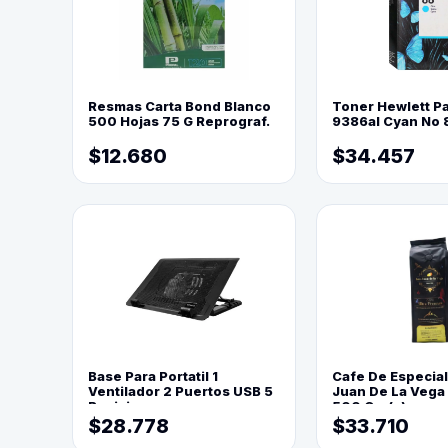
Resmas Carta Bond Blanco
Toner Hewlett P
500 Hojas 75 G Reprograf.
9386al Cyan No 
$12.680
$34.457
Base Para Portatil 1
Cafe De Especia
Ventilador 2 Puertos USB 5
Juan De La Vega
Posiciones
500 Grs(=)
$28.778
$33.710