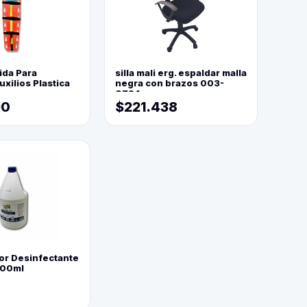
ida Para
silla mali erg. espaldar malla
xilios Plastica
negra con brazos 003-
0794
90
$221.438
or Desinfectante
800ml