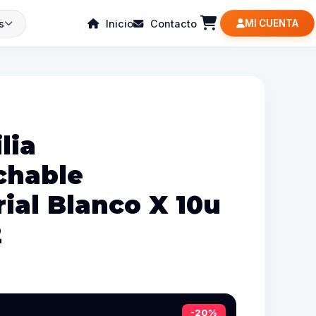
s
Inicio
Contacto
MI CUENTA
lia
chable
ial Blanco X 10u
2
-20%