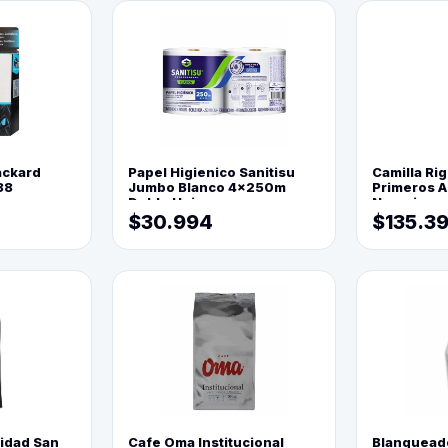
ackard
Papel Higienico Sanitisu
Camilla Rig
88
Jumbo Blanco 4x250m
Primeros Au
Doble Hoja
Naranja
$30.994
$135.3
lidad San
Cafe Oma Institucional
Blanquead