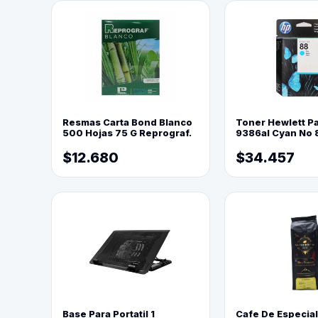
Resmas Carta Bond Blanco
Toner Hewlett P
500 Hojas 75 G Reprograf.
9386al Cyan No 
$12.680
$34.457
Base Para Portatil 1
Cafe De Especia