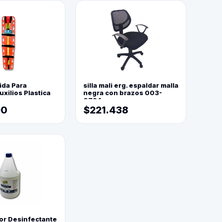
ida Para
silla mali erg. espaldar malla
xilios Plastica
negra con brazos 003-
0794
90
$221.438
or Desinfectante