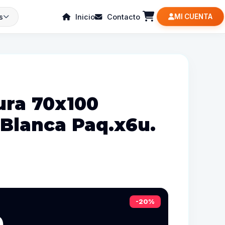
s
Inicio
Contacto
MI CUENTA
ura 70x100
 Blanca Paq.x6u.
-20%