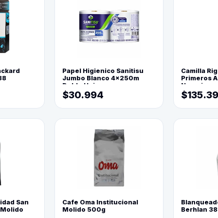
ackard
Papel Higienico Sanitisu
Camilla Rig
88
Jumbo Blanco 4x250m
Primeros Au
Doble Hoja
Naranja
$30.994
$135.3
lidad San
Cafe Oma Institucional
Blanquead
 Molido
Molido 500g
Berhlan 3