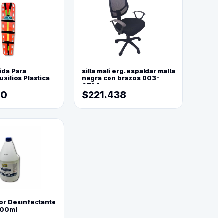
ida Para
silla mali erg. espaldar malla
xilios Plastica
negra con brazos 003-
0794
90
$221.438
or Desinfectante
800ml