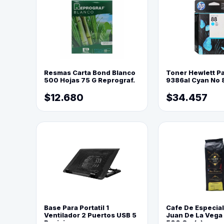
Resmas Carta Bond Blanco
Toner Hewlett P
500 Hojas 75 G Reprograf.
9386al Cyan No 
$12.680
$34.457
Base Para Portatil 1
Cafe De Especia
Ventilador 2 Puertos USB 5
Juan De La Vega
Posiciones
500 Grs(=)