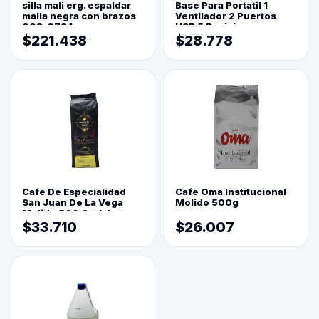
silla mali erg. espaldar
Base Para Portatil 1
malla negra con brazos
Ventilador 2 Puertos
003-0794
USB 5 Posiciones
$221.438
$28.778
Cafe De Especialidad
Cafe Oma Institucional
San Juan De La Vega
Molido 500g
Molido 500 Grs(=)
$33.710
$26.007