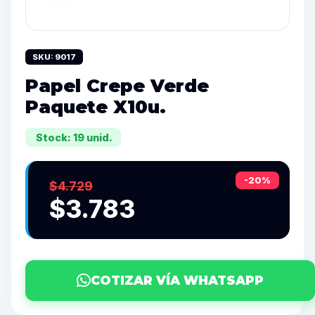
SKU: 9017
Papel Crepe Verde
Paquete X10u.
Stock: 19 unid.
-20%
$4.729
$3.783
COTIZAR VÍA WHATSAPP