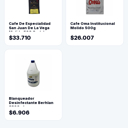
Cafe De Especialidad
Cafe Oma Institucional
San Juan De La Vega
Molido 500g
Molido 500 Grs(=)
$33.710
$26.007
Blanqueador
Desinfectante Berhlan
3800ml
$6.906