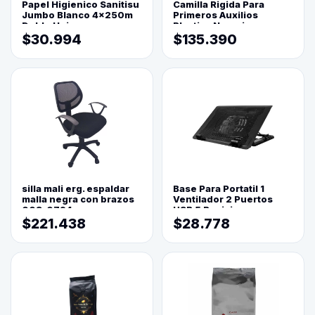
Papel Higienico Sanitisu
Camilla Rigida Para
Jumbo Blanco 4x250m
Primeros Auxilios
Doble Hoja
Plastica Naranja
$30.994
$135.390
silla mali erg. espaldar
Base Para Portatil 1
malla negra con brazos
Ventilador 2 Puertos
003-0794
USB 5 Posiciones
$221.438
$28.778