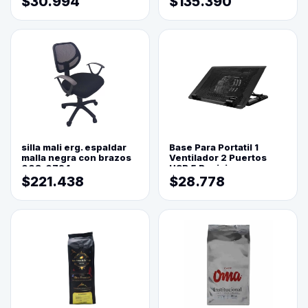
$30.994
$135.390
silla mali erg. espaldar
Base Para Portatil 1
malla negra con brazos
Ventilador 2 Puertos
003-0794
USB 5 Posiciones
$221.438
$28.778