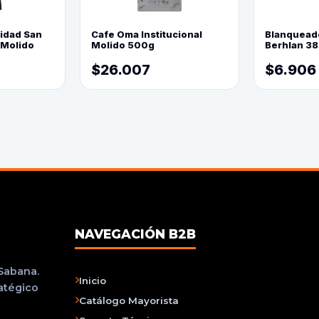
lidad San
Cafe Oma Institucional
Blanquead
 Molido
Molido 500g
Berhlan 3
$26.007
$6.906
NAVEGACIÓN B2B
 Sabana.
Inicio
ratégico
Catálogo Mayorista