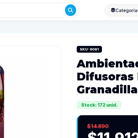
Categoría
SKU: 9061
Ambientad
Difusoras
Granadill
Stock: 172 unid.
$14.890