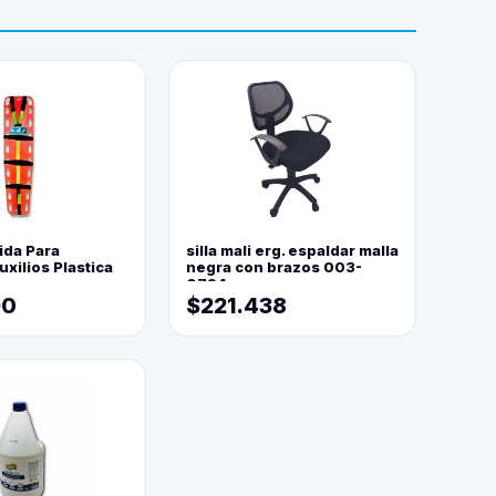
ida Para
silla mali erg. espaldar malla
xilios Plastica
negra con brazos 003-
0794
90
$221.438