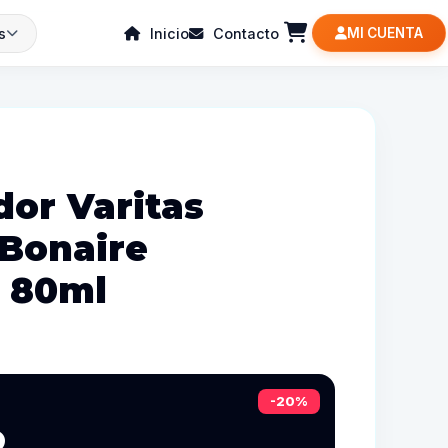
s
Inicio
Contacto
MI CUENTA
or Varitas
 Bonaire
a 80ml
-20%