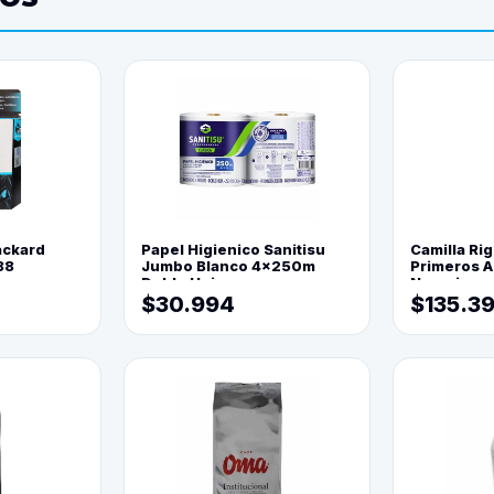
ackard
Papel Higienico Sanitisu
Camilla Rig
88
Jumbo Blanco 4x250m
Primeros Au
Doble Hoja
Naranja
$30.994
$135.3