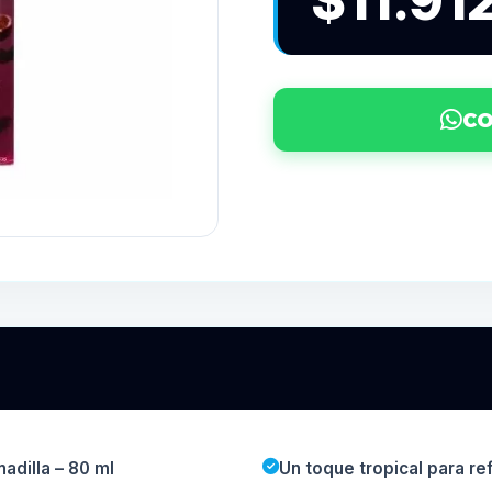
$11.91
CO
adilla – 80 ml
Un toque tropical para re