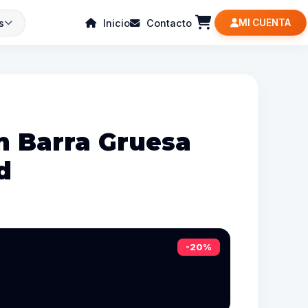
s
Inicio
Contacto
MI CUENTA
n Barra Gruesa
d
-20%