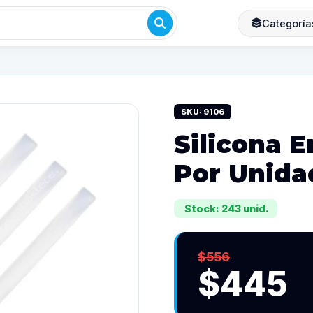
Categoría
SKU: 9106
Silicona E
Por Unida
Stock: 243 unid.
$556
$445