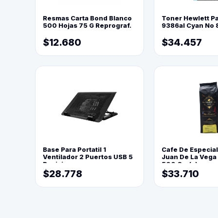
Resmas Carta Bond Blanco
Toner Hewlett P
500 Hojas 75 G Reprograf.
9386al Cyan No 
$12.680
$34.457
Base Para Portatil 1
Cafe De Especia
Ventilador 2 Puertos USB 5
Juan De La Vega
Posiciones
500 Grs(=)
$28.778
$33.710