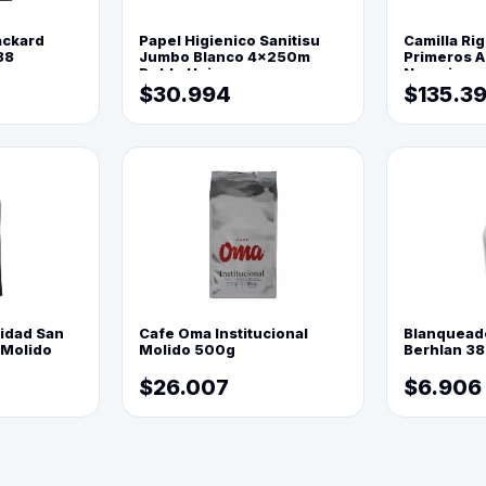
ackard
Papel Higienico Sanitisu
Camilla Rig
88
Jumbo Blanco 4x250m
Primeros Au
Doble Hoja
Naranja
$30.994
$135.3
lidad San
Cafe Oma Institucional
Blanquead
 Molido
Molido 500g
Berhlan 3
$26.007
$6.906