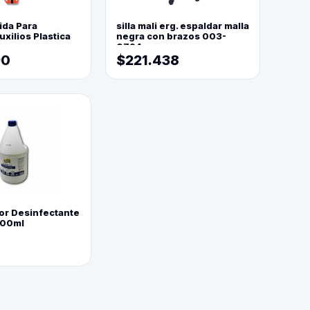
ida Para
silla mali erg. espaldar malla
xilios Plastica
negra con brazos 003-
0794
90
$221.438
or Desinfectante
800ml