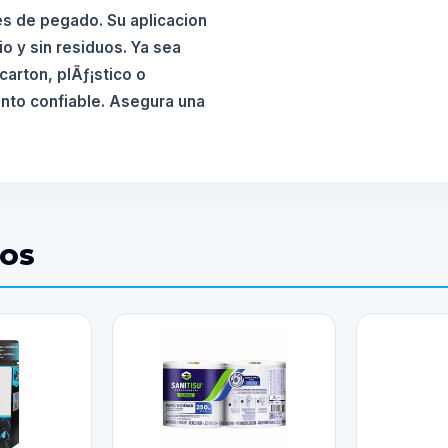
es de pegado. Su aplicacion
io y sin residuos. Ya sea
carton, plÃƒ¡stico o
ento confiable. Asegura una
DOS