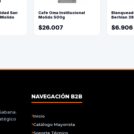
lidad San
Cafe Oma Institucional
Blanquead
 Molido
Molido 500g
Berhlan 3
$26.007
$6.906
NAVEGACIÓN B2B
 Sabana.
Inicio
ratégico
Catálogo Mayorista
Soporte Técnico