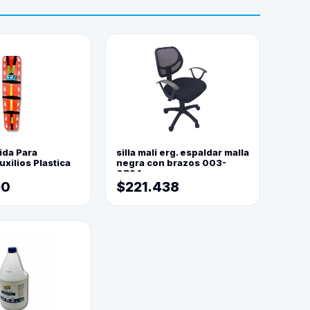
ida Para
silla mali erg. espaldar malla
xilios Plastica
negra con brazos 003-
0794
90
$221.438