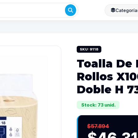
Categoría
SKU: 9118
Toalla De
Rollos X1
Doble H 7
Stock: 73 unid.
$57.894