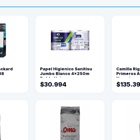
ackard
Papel Higienico Sanitisu
Camilla Rig
88
Jumbo Blanco 4x250m
Primeros Au
Doble Hoja
Naranja
$30.994
$135.3