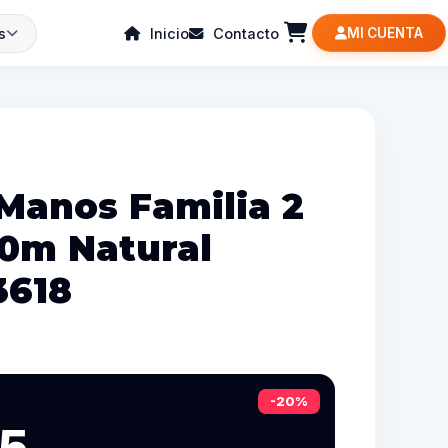
s
Inicio
Contacto
MI CUENTA
 Manos Familia 2
00m Natural
3618
-20%