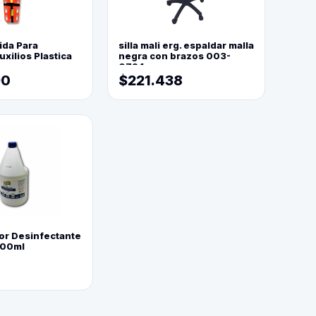
ida Para
silla mali erg. espaldar malla
xilios Plastica
negra con brazos 003-
0794
90
$221.438
or Desinfectante
800ml