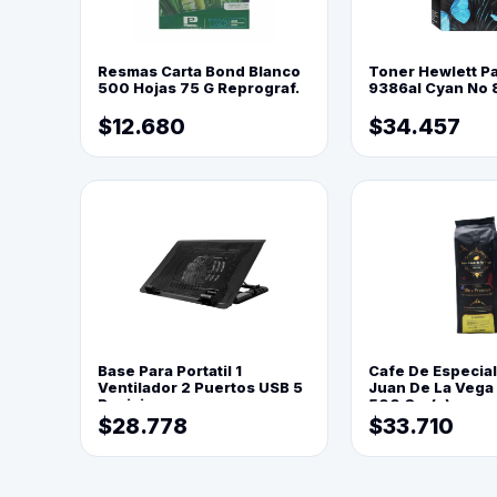
Resmas Carta Bond Blanco
Toner Hewlett P
500 Hojas 75 G Reprograf.
9386al Cyan No 
$12.680
$34.457
Base Para Portatil 1
Cafe De Especia
Ventilador 2 Puertos USB 5
Juan De La Vega
Posiciones
500 Grs(=)
$28.778
$33.710