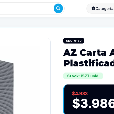
Categoría
SKU: 9150
AZ Carta 
Plastifica
Stock: 1577 unid.
$4.983
$3.98