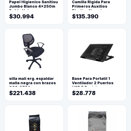
Papel Higienico Sanitisu
Camilla Rigida Para
Jumbo Blanco 4x250m
Primeros Auxilios
Doble Hoja
Plastica Naranja
$30.994
$135.390
silla mali erg. espaldar
Base Para Portatil 1
malla negra con brazos
Ventilador 2 Puertos
003-0794
USB 5 Posiciones
$221.438
$28.778