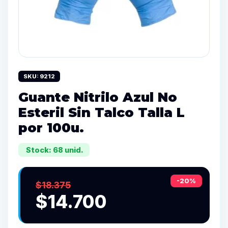
SKU: 9212
Guante Nitrilo Azul No
Esteril Sin Talco Talla L
por 100u.
Stock: 68 unid.
-20%
$18.375
$14.700