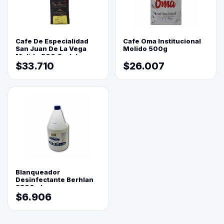
Cafe De Especialidad
Cafe Oma Institucional
San Juan De La Vega
Molido 500g
Molido 500 Grs(=)
$33.710
$26.007
Blanqueador
Desinfectante Berhlan
3800ml
$6.906