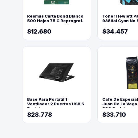
Resmas Carta Bond Blanco
Toner Hewlett P
500 Hojas 75 G Reprograf.
9386al Cyan No 
$12.680
$34.457
Base Para Portatil 1
Cafe De Especia
Ventilador 2 Puertos USB 5
Juan De La Vega
Posiciones
500 Grs(=)
$28.778
$33.710