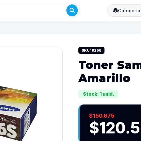
Categoría
SKU: 9258
Toner Sam
Amarillo
Stock: 1 unid.
$150.675
$120.