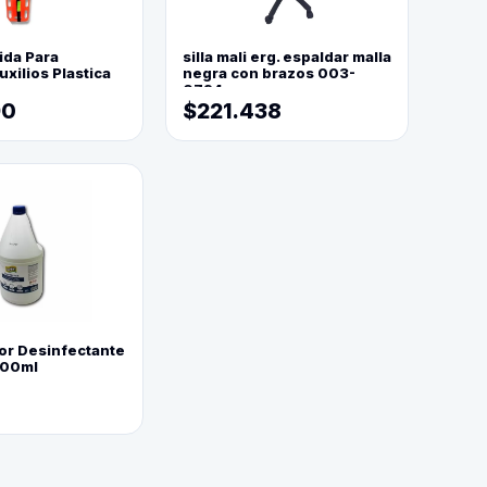
ida Para
silla mali erg. espaldar malla
xilios Plastica
negra con brazos 003-
0794
90
$221.438
or Desinfectante
800ml