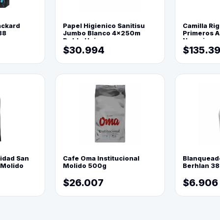
ackard
Papel Higienico Sanitisu
Camilla Rig
88
Jumbo Blanco 4x250m
Primeros Au
Doble Hoja
Naranja
$30.994
$135.3
lidad San
Cafe Oma Institucional
Blanquead
 Molido
Molido 500g
Berhlan 3
$26.007
$6.906