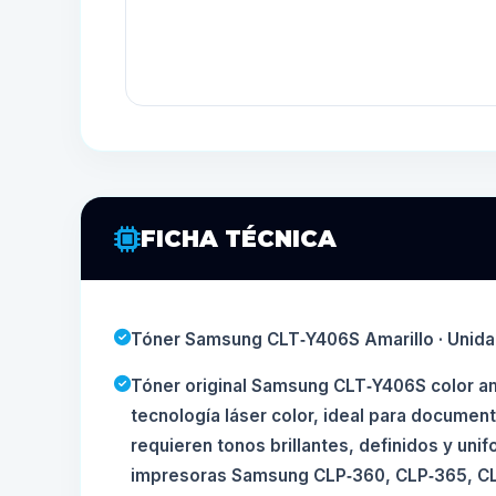
FICHA TÉCNICA
Tóner Samsung CLT‑Y406S Amarillo · Unid
Tóner original Samsung CLT‑Y406S color ama
tecnología láser color, ideal para documen
requieren tonos brillantes, definidos y uni
impresoras Samsung CLP‑360, CLP‑365, C