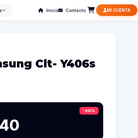
s
Inicio
Contacto
MI CUENTA
sung Clt- Y406s
-20%
540