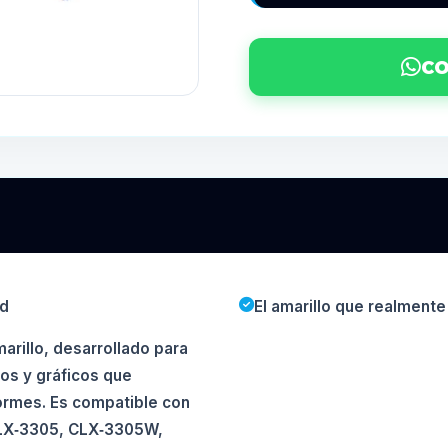
CO
ad
El amarillo que realmente
rillo, desarrollado para
tos y gráficos que
formes. Es compatible con
LX‑3305, CLX‑3305W,