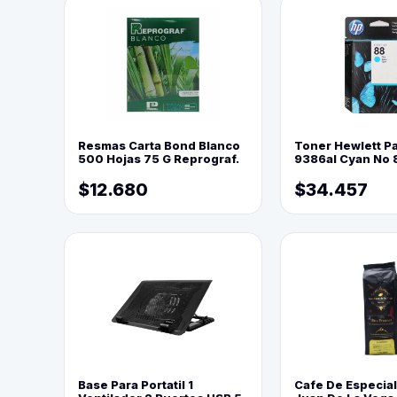
Resmas Carta Bond Blanco
Toner Hewlett P
500 Hojas 75 G Reprograf.
9386al Cyan No 
$12.680
$34.457
Base Para Portatil 1
Cafe De Especia