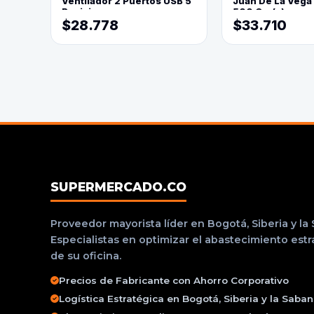
Ventilador 2 Puertos USB 5
Juan De La Vega
Posiciones
500 Grs(=)
$28.778
$33.710
SUPERMERCADO.CO
Proveedor mayorista líder en Bogotá, Siberia y la
Especialistas en optimizar el abastecimiento est
de su oficina.
Precios de Fabricante con Ahorro Corporativo
Logística Estratégica en Bogotá, Siberia y la Saba