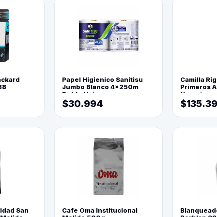
ackard
Papel Higienico Sanitisu
Camilla Rig
88
Jumbo Blanco 4x250m
Primeros Au
Doble Hoja
Naranja
$30.994
$135.3
lidad San
Cafe Oma Institucional
Blanquead