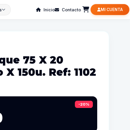
s
Inicio
Contacto
MI CUENTA
que 75 X 20
 X 150u. Ref: 1102
-20%
0