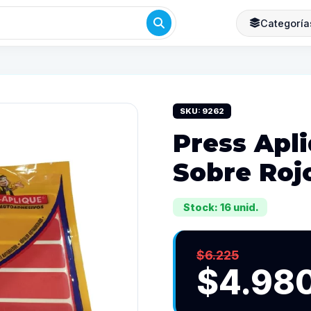
Categoría
SKU: 9262
Press Apli
Sobre Rojo
Stock: 16 unid.
$6.225
$4.98