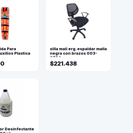
ida Para
silla mali erg. espaldar malla
xilios Plastica
negra con brazos 003-
0794
90
$221.438
or Desinfectante