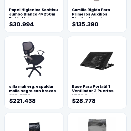
Papel Higienico Sanitisu
Camilla Rigida Para
Jumbo Blanco 4x250m
Primeros Auxilios
Doble Hoja
Plastica Naranja
$30.994
$135.390
silla mali erg. espaldar
Base Para Portatil 1
malla negra con brazos
Ventilador 2 Puertos
003-0794
USB 5 Posiciones
$221.438
$28.778