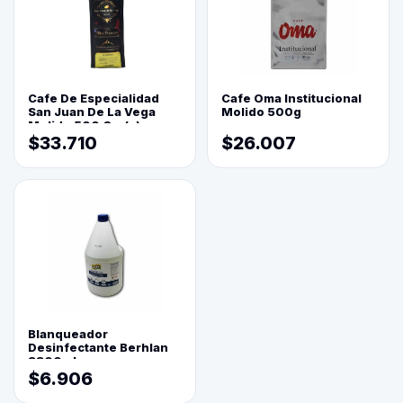
Cafe De Especialidad
Cafe Oma Institucional
San Juan De La Vega
Molido 500g
Molido 500 Grs(=)
$33.710
$26.007
Blanqueador
Desinfectante Berhlan
3800ml
$6.906