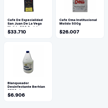
Cafe De Especialidad
Cafe Oma Institucional
San Juan De La Vega
Molido 500g
Molido 500 Grs(=)
$33.710
$26.007
Blanqueador
Desinfectante Berhlan
3800ml
$6.906