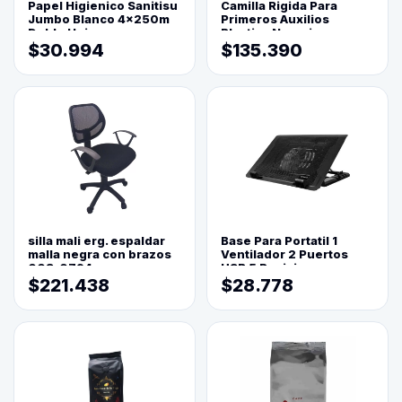
Papel Higienico Sanitisu
Camilla Rigida Para
Jumbo Blanco 4x250m
Primeros Auxilios
Doble Hoja
Plastica Naranja
$30.994
$135.390
silla mali erg. espaldar
Base Para Portatil 1
malla negra con brazos
Ventilador 2 Puertos
003-0794
USB 5 Posiciones
$221.438
$28.778