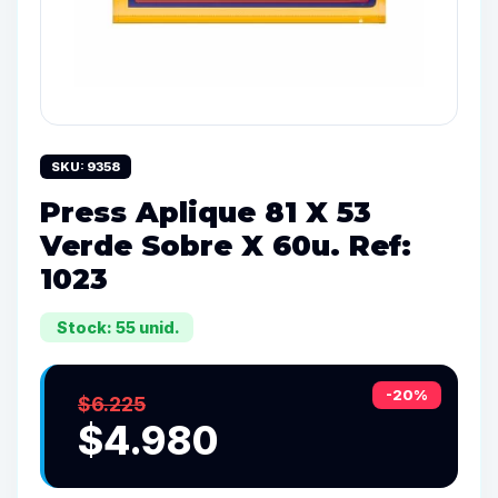
SKU: 9358
Press Aplique 81 X 53
Verde Sobre X 60u. Ref:
1023
Stock: 55 unid.
-20%
$6.225
$4.980