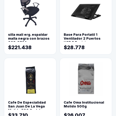
silla mali erg. espaldar
Base Para Portatil 1
malla negra con brazos
Ventilador 2 Puertos
003-0794
USB 5 Posiciones
$221.438
$28.778
Cafe De Especialidad
Cafe Oma Institucional
San Juan De La Vega
Molido 500g
Molido 500 Grs(=)
$33.710
$26.007