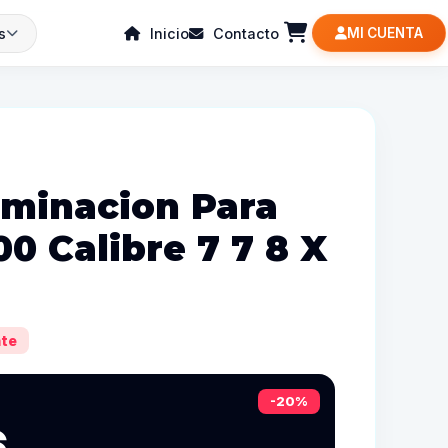
s
Inicio
Contacto
MI CUENTA
aminacion Para
00 Calibre 7 7 8 X
te
-20%