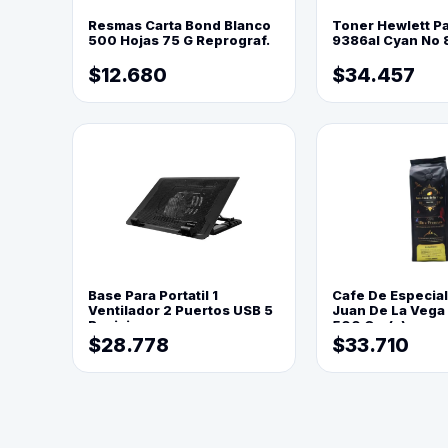
Resmas Carta Bond Blanco
Toner Hewlett P
500 Hojas 75 G Reprograf.
9386al Cyan No 
$12.680
$34.457
Base Para Portatil 1
Cafe De Especia
Ventilador 2 Puertos USB 5
Juan De La Vega
Posiciones
500 Grs(=)
$28.778
$33.710