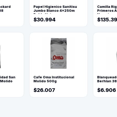
ackard
Papel Higienico Sanitisu
Camilla Rig
88
Jumbo Blanco 4x250m
Primeros Au
Doble Hoja
Naranja
$30.994
$135.3
lidad San
Cafe Oma Institucional
Blanquead
 Molido
Molido 500g
Berhlan 3
$26.007
$6.906