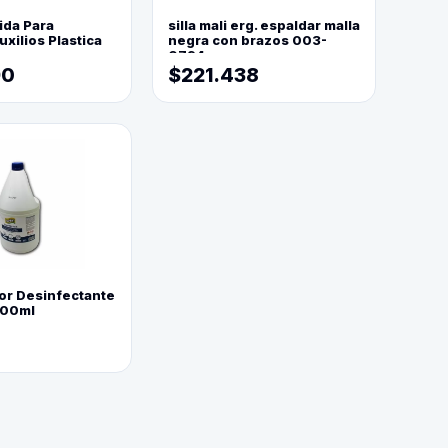
ida Para
silla mali erg. espaldar malla
xilios Plastica
negra con brazos 003-
0794
90
$221.438
or Desinfectante
800ml