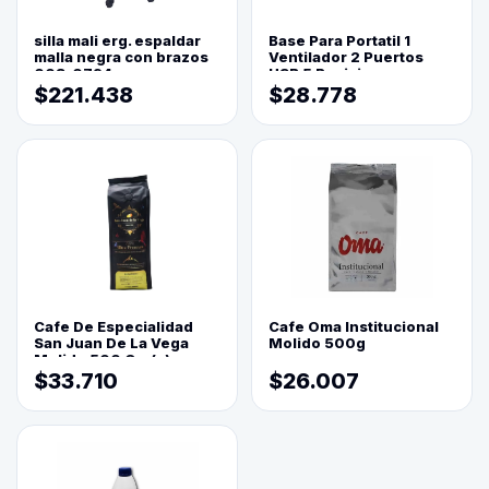
silla mali erg. espaldar
Base Para Portatil 1
malla negra con brazos
Ventilador 2 Puertos
003-0794
USB 5 Posiciones
$221.438
$28.778
Cafe De Especialidad
Cafe Oma Institucional
San Juan De La Vega
Molido 500g
Molido 500 Grs(=)
$33.710
$26.007