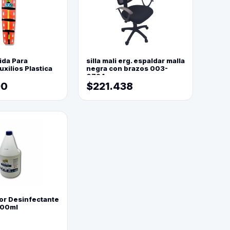
ida Para
silla mali erg. espaldar malla
xilios Plastica
negra con brazos 003-
0794
90
$221.438
or Desinfectante
800ml