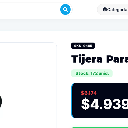
Categoría
SKU: 9485
Tijera Pa
Stock: 172 unid.
$6.174
$4.93