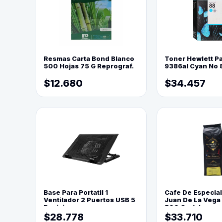
Resmas Carta Bond Blanco
Toner Hewlett P
500 Hojas 75 G Reprograf.
9386al Cyan No 
$12.680
$34.457
Base Para Portatil 1
Cafe De Especia
Ventilador 2 Puertos USB 5
Juan De La Vega
Posiciones
500 Grs(=)
$28.778
$33.710