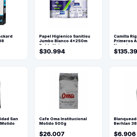
ackard
Papel Higienico Sanitisu
Camilla Rig
88
Jumbo Blanco 4x250m
Primeros Au
Doble Hoja
Naranja
$30.994
$135.3
lidad San
Cafe Oma Institucional
Blanquead
 Molido
Molido 500g
Berhlan 3
$26.007
$6.906