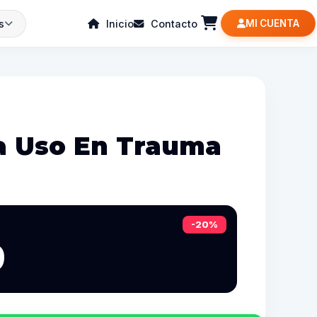
s
Inicio
Contacto
MI CUENTA
ra Uso En Trauma
-20%
9