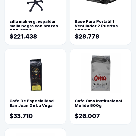
silla mali erg. espaldar
Base Para Portatil 1
malla negra con brazos
Ventilador 2 Puertos
003-0794
USB 5 Posiciones
$221.438
$28.778
Cafe De Especialidad
Cafe Oma Institucional
San Juan De La Vega
Molido 500g
Molido 500 Grs(=)
$33.710
$26.007