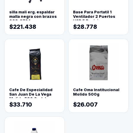
silla mali erg. espaldar
Base Para Portatil 1
malla negra con brazos
Ventilador 2 Puertos
003-0794
USB 5 Posiciones
$221.438
$28.778
Cafe De Especialidad
Cafe Oma Institucional
San Juan De La Vega
Molido 500g
Molido 500 Grs(=)
$33.710
$26.007