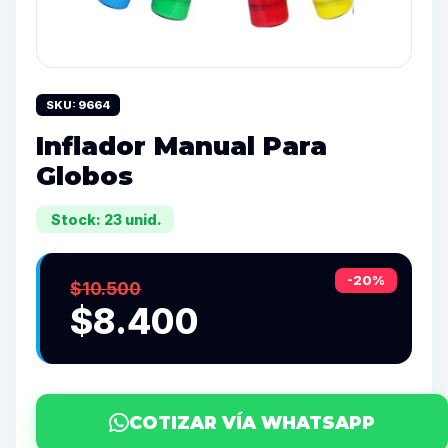
SKU: 9664
Inflador Manual Para
Globos
Stock: 23 unid.
-20%
$10.500
$8.400
COTIZAR VÍA WHATSAPP