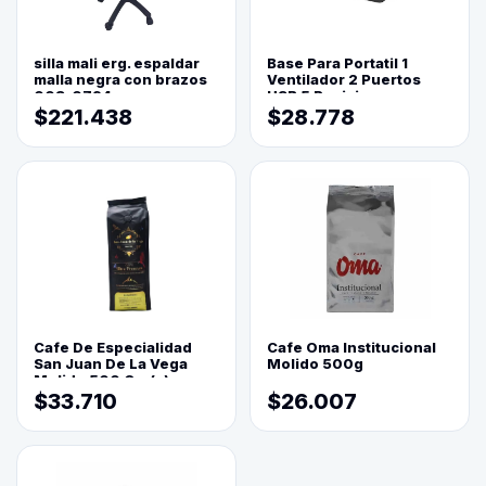
silla mali erg. espaldar
Base Para Portatil 1
malla negra con brazos
Ventilador 2 Puertos
003-0794
USB 5 Posiciones
$221.438
$28.778
Cafe De Especialidad
Cafe Oma Institucional
San Juan De La Vega
Molido 500g
Molido 500 Grs(=)
$33.710
$26.007