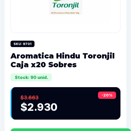
SKU: 9701
Aromatica Hindu Toronjil
Caja x20 Sobres
Stock: 90 unid.
-20%
$3.663
$2.930