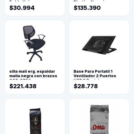
Doble Hoja
Plastica Naranja
$30.994
$135.390
silla mali erg. espaldar
Base Para Portatil 1
malla negra con brazos
Ventilador 2 Puertos
003-0794
USB 5 Posiciones
$221.438
$28.778