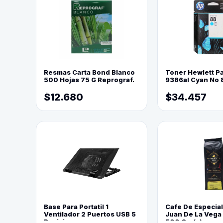
Resmas Carta Bond Blanco
Toner Hewlett P
500 Hojas 75 G Reprograf.
9386al Cyan No 
$12.680
$34.457
Base Para Portatil 1
Cafe De Especia
Ventilador 2 Puertos USB 5
Juan De La Vega
Posiciones
500 Grs(=)