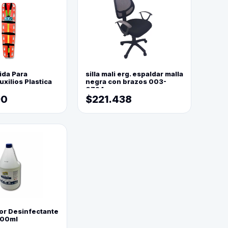
ida Para
silla mali erg. espaldar malla
xilios Plastica
negra con brazos 003-
0794
90
$221.438
or Desinfectante
800ml