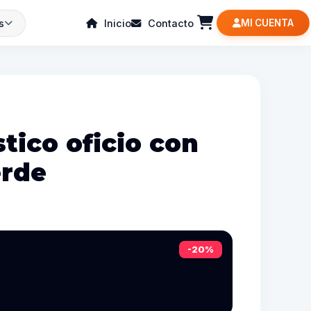
s
Inicio
Contacto
MI CUENTA
stico oficio con
erde
-20%