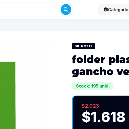
Categoría
SKU: 9717
folder pla
gancho v
Stock: 195 unid.
$2.023
$1.618