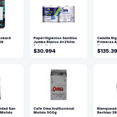
ackard
Papel Higienico Sanitisu
Camilla Rig
88
Jumbo Blanco 4x250m
Primeros Au
Doble Hoja
Naranja
$30.994
$135.3
lidad San
Cafe Oma Institucional
Blanquead
 Molido
Molido 500g
Berhlan 3