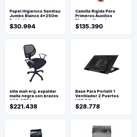
Papel Higienico Sanitisu
Camilla Rigida Para
Jumbo Blanco 4x250m
Primeros Auxilios
Doble Hoja
Plastica Naranja
$30.994
$135.390
silla mali erg. espaldar
Base Para Portatil 1
malla negra con brazos
Ventilador 2 Puertos
003-0794
USB 5 Posiciones
$221.438
$28.778