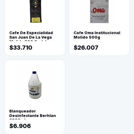
Cafe De Especialidad
Cafe Oma Institucional
San Juan De La Vega
Molido 500g
Molido 500 Grs(=)
$33.710
$26.007
Blanqueador
Desinfectante Berhlan
3800ml
$6.906