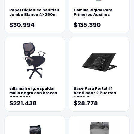
Papel Higienico Sanitisu
Camilla Rigida Para
Jumbo Blanco 4x250m
Primeros Auxilios
Doble Hoja
Plastica Naranja
$30.994
$135.390
silla mali erg. espaldar
Base Para Portatil 1
malla negra con brazos
Ventilador 2 Puertos
003-0794
USB 5 Posiciones
$221.438
$28.778